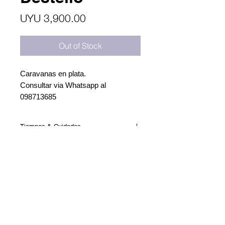
Price
UYU 3,900.00
Out of Stock
Caravanas en plata.
Consultar via Whatsapp al
098713685
Tiempos & Cuidados
Nuestras piezas son creadas a
mano. Si no está en stock, el tiempo
de su creación varía según la agenda
del momento. Cuando es para un
evento especial como un cumpleaños
avisanos y trataremos adelantarlo
para llegar a la fecha deseada!
Esteban Elena 6443, apto
102
lunes a jueves de 10:30 a