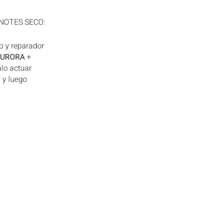
NOTES SECO:
o y reparador
AURORA
+
alo actuar
 y luego