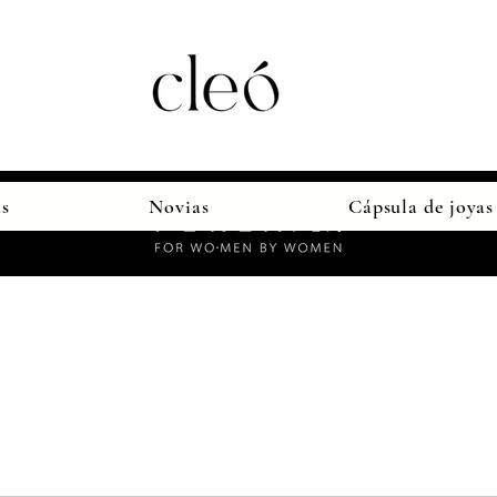
as
Novias
Cápsula de joyas